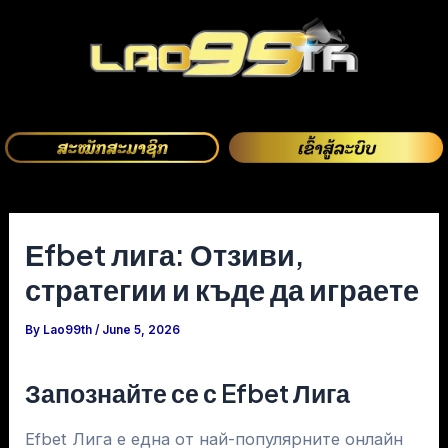
Skip
Post
to
navigation
content
Еfbet лига: Отзиви,
стратегии и къде да играете
By
Lao99th
/
June 5, 2026
Запознайте се с Efbet Лига
Efbet Лига е една от най-популярните онлайн