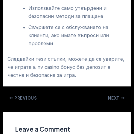
Използвайте само утвърдени и
безопасни методи за плащане
Свържете се с обслужването на
клиенти, ако имате въпроси или
проблеми
Следвайки тези стъпки, можете да се уверите,
че играта в nv casino бонус без депозит е
честна и безопасна за игра.
PREVIOUS
NEXT
Leave a Comment