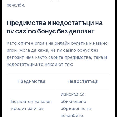
печалби.
Предимства и недостатъци на
nv casino бонус без депозит
Като опитен играч на онлайн рулетка и казино
игри, мога да кажа, че nv casino бонус без
депозит има както своите предимства, така и
недостатъци.Ето някои от тях:
Предимства
Недостатъци
Изисква се
Безплатен начален
обикновено
кредит за игра
обръщение на
печалбите