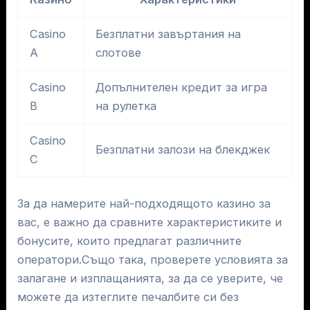
Casino
Безплатни завъртания на
A
слотове
Casino
Допълнителен кредит за игра
B
на рулетка
Casino
Безплатни залози на блекджек
C
За да намерите най-подходящото казино за
вас, е важно да сравните характеристиките и
бонусите, които предлагат различните
оператори.Също така, проверете условията за
залагане и изплащанията, за да се уверите, че
можете да изтеглите печалбите си без