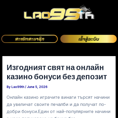
Skip
Post
to
navigation
content
Изгодният свят на онлайн
казино бонуси без депозит
By
Lao99th
/
June 5, 2026
Онлайн казино играчите винаги търсят начини
да увеличат своите печалби и да получат по-
добри бонуси.Един от най-популярните начини