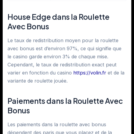
House Edge dans la Roulette
Avec Bonus
Le taux de redistribution moyen pour la roulette
avec bonus est d’environ 97%, ce qui signifie que
le casino garde environ 3% de chaque mise.
Cependant, le taux de redistribution exact peut
varier en fonction du casino
https://volin.fr
et de la
variante de roulette jouée.
Paiements dans la Roulette Avec
Bonus
Les paiements dans la roulette avec bonus
dépendent des paris que vous placez et de la