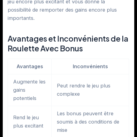
jeu encore plus excitant et vous donne la
possibilité de remporter des gains encore plus
importants.
Avantages et Inconvénients de la
Roulette Avec Bonus
Avantages
Inconvénients
Augmente les
Peut rendre le jeu plus
gains
complexe
potentiels
Les bonus peuvent être
Rend le jeu
soumis à des conditions de
plus excitant
mise