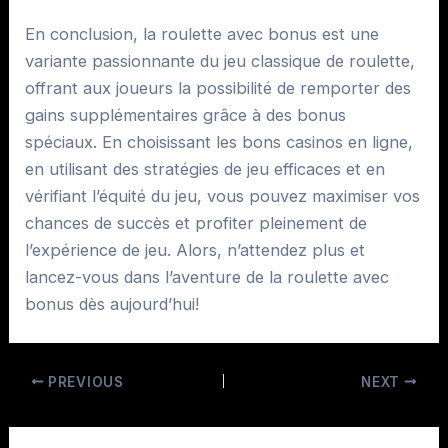
En conclusion, la roulette avec bonus est une
variante passionnante du jeu classique de roulette,
offrant aux joueurs la possibilité de remporter des
gains supplémentaires grâce à des bonus
spéciaux. En choisissant les bons casinos en ligne,
en utilisant des stratégies de jeu efficaces et en
vérifiant l’équité du jeu, vous pouvez maximiser vos
chances de succès et profiter pleinement de
l’expérience de jeu. Alors, n’attendez plus et
lancez-vous dans l’aventure de la roulette avec
bonus dès aujourd’hui!
PREVIOUS
NEXT