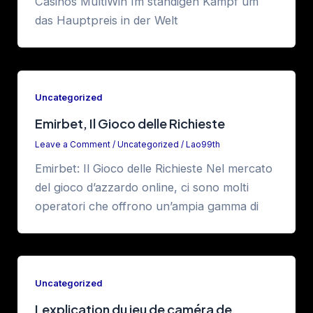
Casinos MultiWin Im ständigen Kampf um
das Hauptpreis in der Welt
Uncategorized
Emirbet, Il Gioco delle Richieste
Leave a Comment
/
Uncategorized
/
Lao99th
Emirbet: Il Gioco delle Richieste Nel mercato
del gioco d’azzardo online, ci sono molti
operatori che offrono un’ampia gamma di
Uncategorized
Lexplication du jeu de caméra de