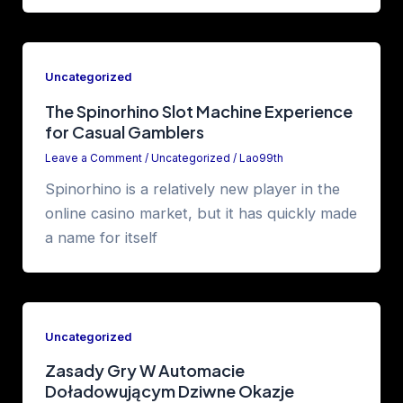
Uncategorized
The Spinorhino Slot Machine Experience
for Casual Gamblers
Leave a Comment
/
Uncategorized
/
Lao99th
Spinorhino is a relatively new player in the
online casino market, but it has quickly made
a name for itself
Uncategorized
Zasady Gry W Automacie
Doładowującym Dziwne Okazje