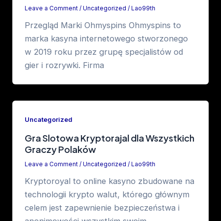
Leave a Comment
/
Uncategorized
/
Lao99th
Przegląd Marki Ohmyspins Ohmyspins to
marka kasyna internetowego stworzonego
w 2019 roku przez grupę specjalistów od
gier i rozrywki. Firma
Uncategorized
Gra Slotowa Kryptorajal dla Wszystkich
Graczy Polaków
Leave a Comment
/
Uncategorized
/
Lao99th
Kryptoroyal to online kasyno zbudowane na
technologii krypto walut, którego głównym
celem jest zapewnienie bezpieczeństwa i