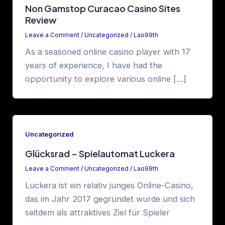
Non Gamstop Curacao Casino Sites
Review
Leave a Comment
/
Uncategorized
/
Lao99th
As a seasoned online casino player with 17
years of experience, I have had the
opportunity to explore various online […]
Uncategorized
Glücksrad – Spielautomat Luckera
Leave a Comment
/
Uncategorized
/
Lao99th
Luckera ist ein relativ junges Online-Casino,
das im Jahr 2017 gegründet wurde und sich
seitdem als attraktives Ziel für Spieler