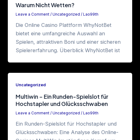
Warum Nicht Wetten?
Leave a Comment
/
Uncategorized
/
Lao99th
Die Online Casino Plattform WhyNotBet
bietet eine umfangreiche Auswahl an
Spielen, attraktiven Boni und einer sicheren
Spielererfahrung. Überblick WhyNotBet ist
Uncategorized
Multiwin – Ein Runden-Spielslot für
Hochstapler und Glücksschwaben
Leave a Comment
/
Uncategorized
/
Lao99th
Ein Runden-Spielslot für Hochstapler und
Glücksschwaben: Eine Analyse des Online-