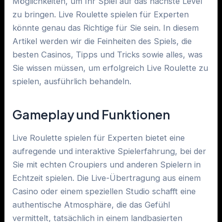
Möglichkeiten, um Ihr Spiel auf das nächste Level
zu bringen. Live Roulette spielen für Experten
könnte genau das Richtige für Sie sein. In diesem
Artikel werden wir die Feinheiten des Spiels, die
besten Casinos, Tipps und Tricks
sowie alles, was
Sie wissen müssen, um erfolgreich Live Roulette zu
spielen, ausführlich behandeln.
Gameplay und Funktionen
Live Roulette spielen für Experten bietet eine
aufregende und interaktive Spielerfahrung, bei der
Sie mit echten Croupiers und anderen Spielern in
Echtzeit spielen. Die Live-Übertragung aus einem
Casino oder einem speziellen Studio schafft eine
authentische Atmosphäre, die das Gefühl
vermittelt, tatsächlich in einem landbasierten