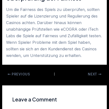
Um die Fairness des Spiels zu überprüfen, sollten
Spieler auf die Lizenzierung und Regulierung des
Casinos achten. Darüber hinaus können
unabhängige Prüfstellen wie eCOGRA oder iTech
Labs die Spiele auf Fairness und Zufälligkeit testen.
Wenn Spieler Probleme mit dem Spiel haben,
sollten sie sich an den Kundendienst des Casinos
wenden, um Unterstützung zu erhalten.
PREVIOUS
NEXT
Leave a Comment