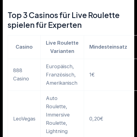
Top 3 Casinos für Live Roulette
spielen für Experten
Live Roulette
Casino
Mindesteinsatz
Varianten
Europäisch,
888
Französisch,
1€
Casino
Amerikanisch
Auto
Roulette,
Immersive
LeoVegas
0,20€
Roulette,
Lightning