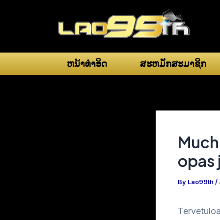
Skip
Post
to
navigation
content
ຫນ້າທໍາອິດ
ສະຫມັກສະມາຊິກ
Muchb
opas j
By
Lao99th
/
Tervetuloa