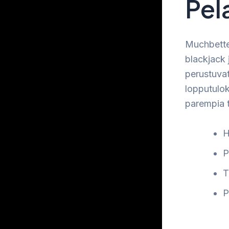
Pel
Muchbetter
blackjack 
perustuvat 
lopputulo
parempia t
H
P
T
P