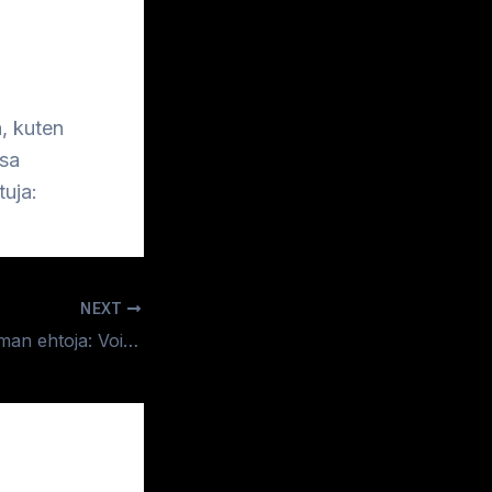
a, kuten
ssa
tuja:
NEXT
Ilmaiskierrokset ilman ehtoja: Voita ilman riskiä!