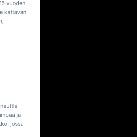
n 15 vuoden
le kattavan
n,
 nauttia
eampaa ja
kko, jossa