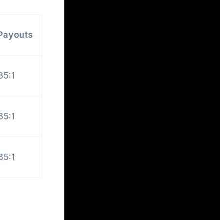
Payouts
35:1
35:1
35:1