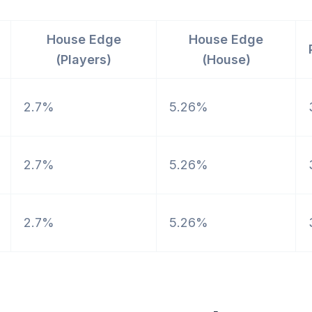
House Edge
House Edge
(Players)
(House)
2.7%
5.26%
2.7%
5.26%
2.7%
5.26%