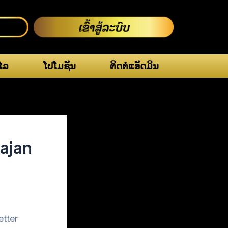
ໄລ
ໂປໂມຊັນ
ຕິດຕໍ່ແອັດມິນ
aajan
etter