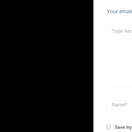
Your email
Type
here..
Name*
Save my 