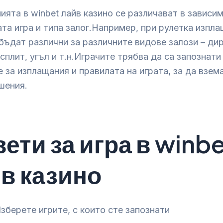
ята в winbet лайв казино се различават в зависи
та игра и типа залог.Например, при рулетка изпл
бъдат различни за различните видове залози – ди
 сплит, угъл и т.н.Играчите трябва да са запознати
 за изплащания и правилата на играта, за да взем
шения.
ети за игра в winbe
в казино
зберете игрите, с които сте запознати