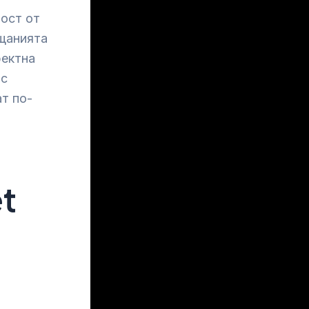
мост от
ащанията
ректна
 с
ат по-
t