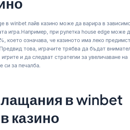
ино
e в winbet лайв казино може да варира в зависим
ата игра.Например, при рулетка house edge може 
%, което означава, че казиното има леко предимс
.Предвид това, играчите трябва да бъдат внимате
 игрите и да следват стратегии за увеличаване на
 си за печалба.
лащания в winbet
в казино