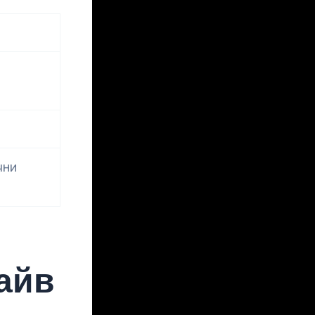
чни
лайв