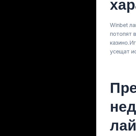
хар
Winbet ла
потопят 
казино.И
усещат ис
Пре
нед
лай