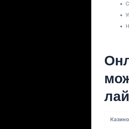
С
У
Н
Онл
мож
лай
Казино