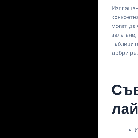
Изплащани
конкретна
могат да 
залагане,
таблиците
добри ре
Съв
лай
И