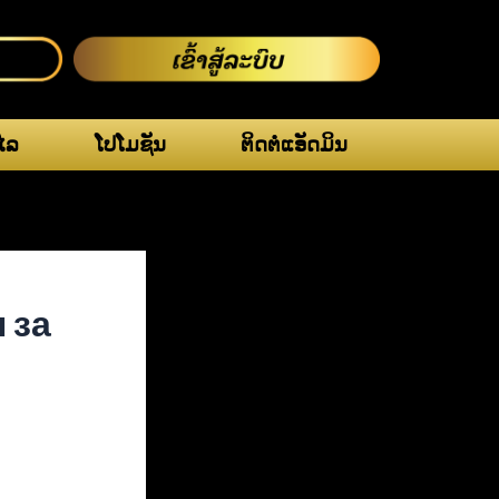
ໄລ
ໂປໂມຊັນ
ຕິດຕໍ່ແອັດມິນ
 за