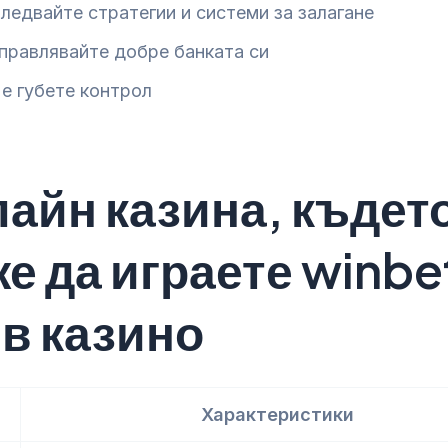
ледвайте стратегии и системи за залагане
правлявайте добре банката си
е губете контрол
айн казина, къдет
е да играете winbe
в казино
Характеристики