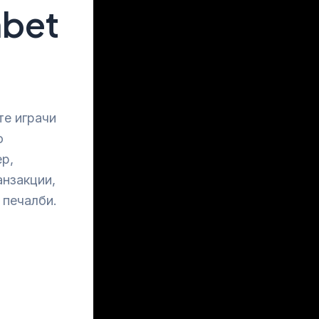
nbet
те играчи
о
ер,
анзакции,
 печалби.