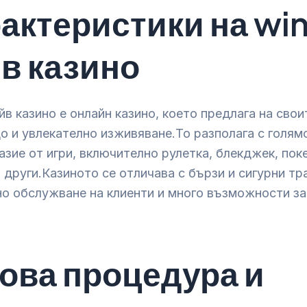
актеристики на wi
в казино
йв казино е онлайн казино, което предлага на свои
о и увлекателно изживяване.То разполага с голям
зие от игри, включително рулетка, блекджек, пок
 други.Казиното се отличава с бързи и сигурни тр
но обслужване на клиенти и много възможности за
ова процедура и